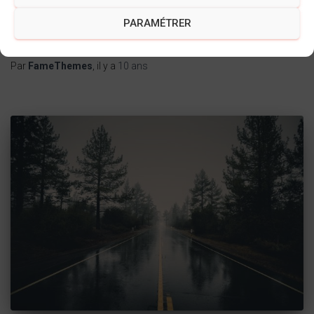
image in seamless transition. Again, letting the do it’s
PARAMÉTRER
thang. Mission accomplished! Default This is a paragraph.
Lire la suite…
Par
FameThemes
, il y a
10 ans