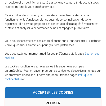
Un cookie est un petit fichier stocké sur votre navigateur afin de pouvoir vous
reconnaitre lors de votre prochaine visite.
Ce site utilise des cookies, y compris des cookies tiers, à des fins de
fonctionnement, d’analyses statistiques, de personnalisation de votre
expérience, afin de vous proposer des contenus ciblés adaptés à vos centres
d’intérêts et analyser la performance de nos campagnes publicitaires.
Vous pouvez accepter ces cookies en cliquant sur « Tout Accepter », « Refuser
» ou cliquer sur « Paramétrer » pour gérer vos préférences.
Vous pouvez à tout moment modifier vos préférences via la page
Gestion des
cookies
.
Les cookies fonctionnels et nécessaires à la sécurité ne sont pas
paramétrables. Pour en savoir plus sur les catégories de cookies ainsi que sur
les émetteurs de cookie sur notre site, consultez nos pages
Politique de
BUSINESS
confidentialité
et
Markup: Text Alignment
ACCEPTER LES COOKIES
Let them speak like you words. Let them do their jobs without any
hassle from the text. In about one more sentence here, we’ll see
REFUSER
that the text moves from the right of the image down below the