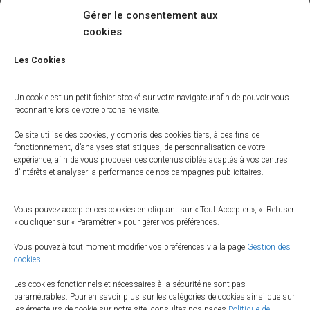
Gérer le consentement aux
cookies
Les Cookies
Un cookie est un petit fichier stocké sur votre navigateur afin de pouvoir vous
reconnaitre lors de votre prochaine visite.
APPS
Ce site utilise des cookies, y compris des cookies tiers, à des fins de
Markup: Image Alignment
fonctionnement, d’analyses statistiques, de personnalisation de votre
expérience, afin de vous proposer des contenus ciblés adaptés à vos centres
Proin ut quam eros. Donec sed lobortis diam. Nulla nec odio lacus.
d’intérêts et analyser la performance de nos campagnes publicitaires.
Quisque porttitor egestas dolor in placerat. Nunc vehicula dapibus
ipsum. Duis venenatis risus non nunc fermentum dapibus. Morbi
Vous pouvez accepter ces cookies en cliquant sur « Tout Accepter », « Refuser
lorem ante, malesuada in mollis nec, auctor nec massa. Aenean
» ou cliquer sur « Paramétrer » pour gérer vos préférences.
tempus dui eget felis blandit at fringilla urna ultrices. Suspendisse
Lire la suite…
Vous pouvez à tout moment modifier vos préférences via la page
Gestion des
cookies
.
Par
FameThemes
, il y a
10 ans
Les cookies fonctionnels et nécessaires à la sécurité ne sont pas
paramétrables. Pour en savoir plus sur les catégories de cookies ainsi que sur
les émetteurs de cookie sur notre site, consultez nos pages
Politique de