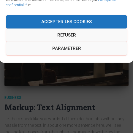
confidentialité
et
ACCEPTER LES COOKIES
REFUSER
PARAMÉTRER
BUSINESS
Markup: Text Alignment
Let them speak like you words. Let them do their jobs without any
hassle from the text. In about one more sentence here, we’ll see
that the text moves from the right of the image down below the