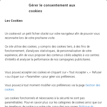
Gérer le consentement aux
cookies
Les Cookies
Un cookie est un petit fichier stocké sur votre navigateur afin de pouvoir vous
reconnaitre lors de votre prochaine visite.
APPS
Ce site utilise des cookies, y compris des cookies tiers, à des fins de
Markup: Image Alignment
fonctionnement, d’analyses statistiques, de personnalisation de votre
expérience, afin de vous proposer des contenus ciblés adaptés à vos centres
Proin ut quam eros. Donec sed lobortis diam. Nulla nec odio lacus.
d’intérêts et analyser la performance de nos campagnes publicitaires.
Quisque porttitor egestas dolor in placerat. Nunc vehicula dapibus
ipsum. Duis venenatis risus non nunc fermentum dapibus. Morbi
Vous pouvez accepter ces cookies en cliquant sur « Tout Accepter », « Refuser
lorem ante, malesuada in mollis nec, auctor nec massa. Aenean
» ou cliquer sur « Paramétrer » pour gérer vos préférences.
tempus dui eget felis blandit at fringilla urna ultrices. Suspendisse
Lire la suite…
Vous pouvez à tout moment modifier vos préférences via la page
Gestion des
cookies
.
Par
FameThemes
, il y a
10 ans
Les cookies fonctionnels et nécessaires à la sécurité ne sont pas
paramétrables. Pour en savoir plus sur les catégories de cookies ainsi que sur
les émetteurs de cookie sur notre site, consultez nos pages
Politique de