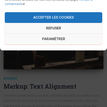
confidentialité
et
ACCEPTER LES COOKIES
REFUSER
PARAMÉTRER
BUSINESS
Markup: Text Alignment
Let them speak like you words. Let them do their jobs without any
hassle from the text. In about one more sentence here, we’ll see
that the text moves from the right of the image down below the