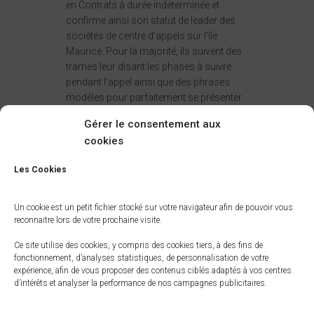
en Contrats à durée indéterminée et
confirme ainsi son statut de leader des
sociétés de centre d’appels sur l’île
Maurice. Pour la majorité, ils suivent des
trames leur disant les phases à suivre
pendant l’appel ainsi que des phrases
modèles pour parfaitement se présenter
ainsi que le produit, des phrases les
Gérer le consentement aux
aidants dans leurs argumentaires, et
cookies
ainsi de suite. Le centre d’appels traite les
demandes des clients existants et ou part
Les Cookies
à la recherche de nouveaux clients. V2L
Internet est un centre d’appels basé à l’île
Maurice. V2L Internet se distingue de ses
Un cookie est un petit fichier stocké sur votre navigateur afin de pouvoir vous
reconnaitre lors de votre prochaine visite.
confrères par la personnalisation du
travail et la formation de ses
Ce site utilise des cookies, y compris des cookies tiers, à des fins de
collaborateurs .
fonctionnement, d’analyses statistiques, de personnalisation de votre
expérience, afin de vous proposer des contenus ciblés adaptés à vos centres
d’intérêts et analyser la performance de nos campagnes publicitaires.