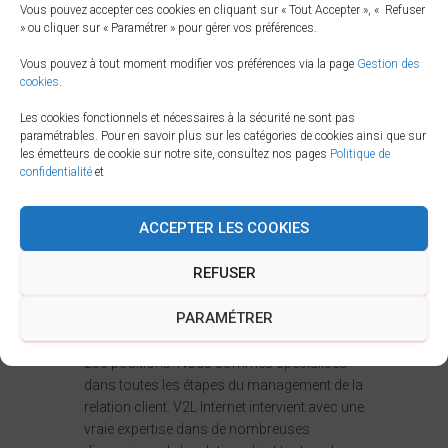
Vous pouvez accepter ces cookies en cliquant sur « Tout Accepter », « Refuser
» ou cliquer sur « Paramétrer » pour gérer vos préférences.
Vous pouvez à tout moment modifier vos préférences via la page
Gestion des
cookies
.
Les cookies fonctionnels et nécessaires à la sécurité ne sont pas
paramétrables. Pour en savoir plus sur les catégories de cookies ainsi que sur
les émetteurs de cookie sur notre site, consultez nos pages
Politique de
Chaque agent est consacré à un seul client :
confidentialité
et
il sait pour qui il travaille, il connaît la société,
ses produits, son idéologie et il sait
ACCEPTER LES COOKIES
s’identifier parfaitement à son interlocuteur.
Tous nos conseillers ont au minimum un
REFUSER
niveau Bac+2. Le Français est parlé sans
accent et le personnel est totalement
PARAMÉTRER
bilingue. V2L Internet est le number One des
calls centers sur l’île Maurice avec environ
200 positions. Nous sommes spécialisés
dans toutes les étapes du management de la
relation client. V2L Internet intervient avec une
vraie expertise dans de nombreuses