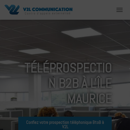
D
É
P
L
I
E
R
L
A
TÉLÉPROSPECTIO
N
A
V
N B2B À L'ÎLE
I
G
A
MAURICE
T
I
O
N
Confiez votre prospection téléphonique BtoB à
V2L