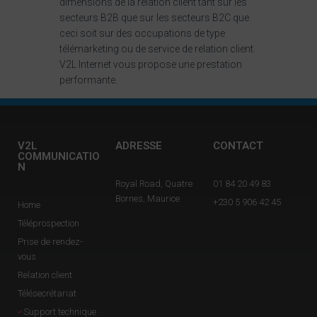
dimensions de la relation client tant sur les
secteurs B2B que sur les secteurs B2C que
ceci soit sur des occupations de type
télémarketing ou de service de relation client.
V2L Internet vous propose une prestation
performante.
V2L
ADRESSE
CONTACT
COMMUNICATIO
N
Royal Road, Quatre
01 84 20 49 83
Bornes, Maurice
+230 5 906 42 45
Home
Téléprospection
Prise de rendez-
vous
Relation client
Télésecrétariat
Support technique